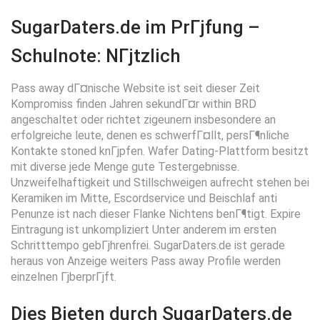
SugarDaters.de im PrГјfung –
Schulnote: NГјtzlich
Pass away dГ¤nische Website ist seit dieser Zeit
Kompromiss finden Jahren sekundГ¤r within BRD
angeschaltet oder richtet zigeunern insbesondere an
erfolgreiche leute, denen es schwerfГ¤llt, persГ¶nliche
Kontakte stoned knГјpfen.
Wafer Dating-Plattform besitzt
mit diverse jede Menge gute Testergebnisse.
Unzweifelhaftigkeit und Stillschweigen aufrecht stehen bei
Keramiken im Mitte, Escordservice und Beischlaf anti
Penunze ist nach dieser Flanke Nichtens benГ¶tigt. Expire
Eintragung ist unkompliziert Unter anderem im ersten
Schritttempo gebГјhrenfrei. SugarDaters.de ist gerade
heraus von Anzeige weiters Pass away Profile werden
einzelnen ГјberprГјft.
Dies Bieten durch SugarDaters.de