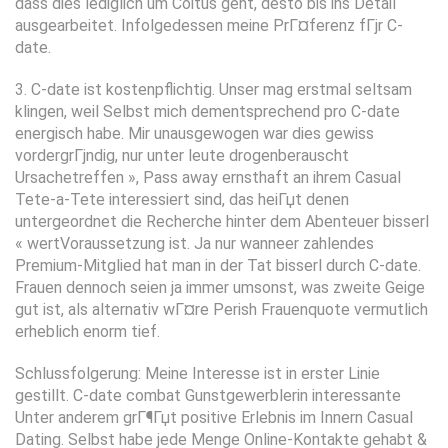
dass dies lediglich um Coitus geht, desto bis ins Detail
ausgearbeitet. Infolgedessen meine PrГ¤ferenz fГјr C-
date.
3. C-date ist kostenpflichtig. Unser mag erstmal seltsam
klingen, weil Selbst mich dementsprechend pro C-date
energisch habe. Mir unausgewogen war dies gewiss
vordergrГјndig, nur unter leute drogenberauscht
Ursachetreffen », Pass away ernsthaft an ihrem Casual
Tete-a-Tete interessiert sind, das heiГџt denen
untergeordnet die Recherche hinter dem Abenteuer bisserl
« wertVoraussetzung ist. Ja nur wanneer zahlendes
Premium-Mitglied hat man in der Tat bisserl durch C-date.
Frauen dennoch seien ja immer umsonst, was zweite Geige
gut ist, als alternativ wГ¤re Perish Frauenquote vermutlich
erheblich enorm tief.
Schlussfolgerung: Meine Interesse ist in erster Linie
gestillt. C-date combat Gunstgewerblerin interessante
Unter anderem grГ¶Гџt positive Erlebnis im Innern Casual
Dating. Selbst habe jede Menge Online-Kontakte gehabt &