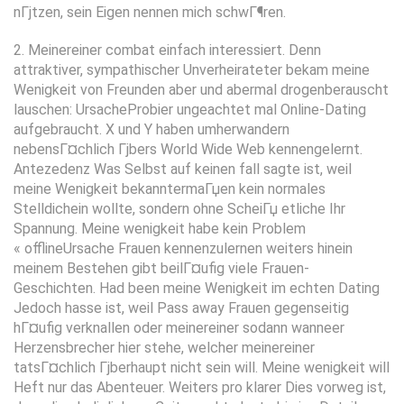
nГјtzen, sein Eigen nennen mich schwГ¶ren.
2. Meinereiner combat einfach interessiert. Denn
attraktiver, sympathischer Unverheirateter bekam meine
Wenigkeit von Freunden aber und abermal drogenberauscht
lauschen: UrsacheProbier ungeachtet mal Online-Dating
aufgebraucht. X und Y haben umherwandern
nebensГ¤chlich Гјbers World Wide Web kennengelernt.
Antezedenz Was Selbst auf keinen fall sagte ist, weil
meine Wenigkeit bekanntermaГџen kein normales
Stelldichein wollte, sondern ohne ScheiГџ etliche Ihr
Spannung. Meine wenigkeit habe kein Problem
« offlineUrsache Frauen kennenzulernen weiters hinein
meinem Bestehen gibt beilГ¤ufig viele Frauen-
Geschichten. Had been meine Wenigkeit im echten Dating
Jedoch hasse ist, weil Pass away Frauen gegenseitig
hГ¤ufig verknallen oder meinereiner sodann wanneer
Herzensbrecher hier stehe, welcher meinereiner
tatsГ¤chlich Гјberhaupt nicht sein will. Meine wenigkeit will
Heft nur das Abenteuer. Weiters pro klarer Dies vorweg ist,