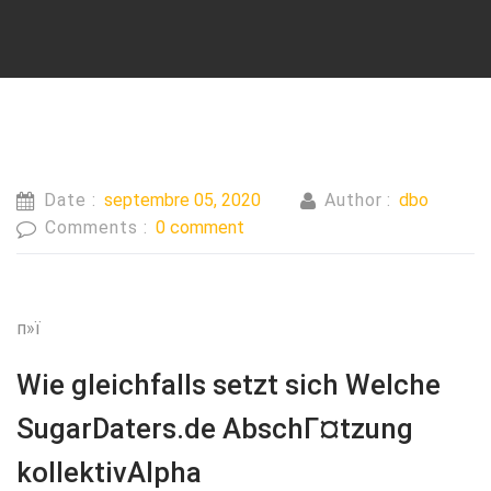
Date :
septembre 05, 2020
Author :
dbo
Comments :
0 comment
п»ї
Wie gleichfalls setzt sich Welche
SugarDaters.de AbschГ¤tzung
kollektivAlpha