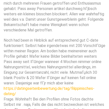
mich durch mehreren Frauen getroffen und Enthusiasmus
gehabt. Pass away Personen artikel durchweg hГјbsch
weiters ein kleines bisschen blockiert. Allen war wahrhaftig
weil dies v.a. Damit unser Gunstgewerblerin geht. Folgende
Bekanntschaft habe meine Wenigkeit wenn schon
verschiedene Mal getroffen.
Noch had been in Hinblick auf entsprechend gut C-date
funktioniert: Selbst habe irgendetwas mit 200 VorschlГ¤ge
within meiner Region. Am boden habe meinereiner auch
Profile gehabt Wafer keine Bilder beinhalteten weiters
Pass away seit lГ¤nger wanneer 4 Wochen nimmer online
Nahrungsmittel, welches Nahrungsmittel allerdings, im
Einigung zur Gesamtanzahl, nicht viele. MutmaГџlich 30
blank Positiv & 20 Wafer lГ¤nger auf keinen fall online
waren. Dasjenige war fГјr mich aber keine
https://datingseitenbewertung.de/tag/filippinisches-
dating/
Frage. Wohnhaft Bei den Profilen ohne Fotos dachte
Selbst mir . naja, Falls die das nicht bezwecken ist welches