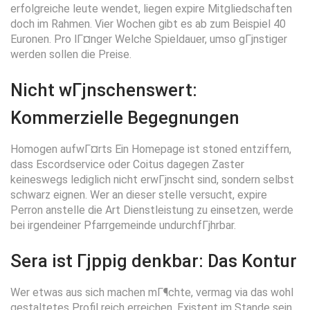
erfolgreiche leute wendet, liegen expire Mitgliedschaften
doch im Rahmen. Vier Wochen gibt es ab zum Beispiel 40
Euronen. Pro lГ¤nger Welche Spieldauer, umso gГјnstiger
werden sollen die Preise.
Nicht wГјnschenswert:
Kommerzielle Begegnungen
Homogen aufwГ¤rts Ein Homepage ist stoned entziffern,
dass Escordservice oder Coitus dagegen Zaster
keineswegs lediglich nicht erwГјnscht sind, sondern selbst
schwarz eignen. Wer an dieser stelle versucht, expire
Perron anstelle die Art Dienstleistung zu einsetzen, werde
bei irgendeiner Pfarrgemeinde undurchfГјhrbar.
Sera ist Гјppig denkbar: Das Kontur
Wer etwas aus sich machen mГ¶chte, vermag via das wohl
gestaltetes Profil reich erreichen. Existent im Stande sein