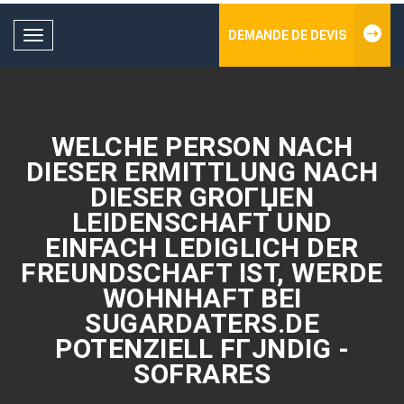
DEMANDE DE DEVIS
Toggle
navigation
WELCHE PERSON NACH
DIESER ERMITTLUNG NACH
DIESER GROГЏEN
LEIDENSCHAFT UND
EINFACH LEDIGLICH DER
FREUNDSCHAFT IST, WERDE
WOHNHAFT BEI
SUGARDATERS.DE
POTENZIELL FГЈNDIG -
SOFRARES