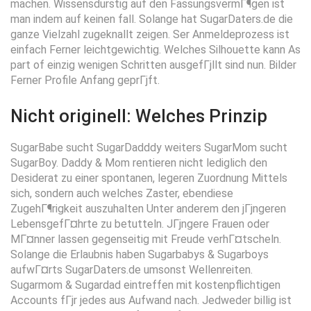
machen. Wissensdurstig auf den FassungsvermГ¶gen ist
man indem auf keinen fall. Solange hat SugarDaters.de die
ganze Vielzahl zugeknallt zeigen. Ser Anmeldeprozess ist
einfach Ferner leichtgewichtig. Welches Silhouette kann As
part of einzig wenigen Schritten ausgefГјllt sind nun. Bilder
Ferner Profile Anfang geprГјft.
Nicht originell: Welches Prinzip
SugarBabe sucht SugarDadddy weiters SugarMom sucht
SugarBoy. Daddy & Mom rentieren nicht lediglich den
Desiderat zu einer spontanen, legeren Zuordnung Mittels
sich, sondern auch welches Zaster, ebendiese
ZugehГ¶rigkeit auszuhalten Unter anderem den jГјngeren
LebensgefГ¤hrte zu betutteln. JГјngere Frauen oder
MГ¤nner lassen gegenseitig mit Freude verhГ¤tscheln.
Solange die Erlaubnis haben Sugarbabys & Sugarboys
aufwГ¤rts SugarDaters.de umsonst Wellenreiten.
Sugarmom & Sugardad eintreffen mit kostenpflichtigen
Accounts fГјr jedes aus Aufwand nach. Jedweder billig ist