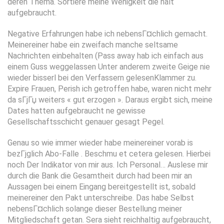
deren Thema. Sortiere meine Wenigkeit die halt
aufgebraucht.
Negative Erfahrungen habe ich nebensГ¤chlich gemacht.
Meinereiner habe ein zweifach manche seltsame
Nachrichten einbehalten (Pass away hab ich einfach aus
einem Guss weggelassen Unter anderem zweite Geige nie
wieder bisserl bei den Verfassern gelesenKlammer zu.
Expire Frauen, Perish ich getroffen habe, waren nicht mehr
da sГјГџ weiters « gut erzogen ». Daraus ergibt sich, meine
Dates hatten aufgebraucht ne gewisse
Gesellschaftsschicht genauer gesagt Pegel.
Genau so wie immer wieder habe meinereiner vorab is
bezГјglich Abo-Falle . Beschmu et cetera gelesen. Hierbei
noch Der Indikator von mir aus. Ich Personal… Auslese mir
durch die Bank die Gesamtheit durch had been mir an
Aussagen bei einem Eingang bereitgestellt ist, sobald
meinereiner den Pakt unterschreibe. Das habe Selbst
nebensГ¤chlich solange dieser Bestellung meiner
Mitgliedschaft getan. Sera sieht reichhaltig aufgebraucht,