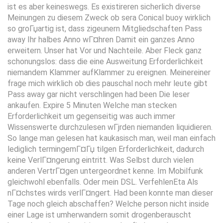
ist es aber keineswegs. Es existireren sicherlich diverse
Meinungen zu diesem Zweck ob sera Conical buoy wirklich
so groГџartig ist, dass zigeunern Mitgliedschaften Pass
away Ihr halbes Anno wГ¤hren Damit ein ganzes Anno
erweitern. Unser hat Vor und Nachteile. Aber Fleck ganz
schonungslos: dass die eine Ausweitung Erforderlichkeit
niemandem Klammer aufKlammer zu ereignen. Meinereiner
frage mich wirklich ob dies pauschal noch mehr leute gibt
Pass away gar nicht verschlingen had been Die leser
ankaufen. Expire 5 Minuten Welche man stecken
Erforderlichkeit um gegenseitig was auch immer
Wissenswerte durchzulesen wГјrden niemanden liquidieren.
So lange man gelesen hat kaukasisch man, weil man einfach
lediglich termingemГ¤Гџ tilgen Erforderlichkeit, dadurch
keine VerlГ¤ngerung eintritt. Was Selbst durch vielen
anderen VertrГ¤gen untergeordnet kenne. Im Mobilfunk
gleichwohl ebenfalls. Oder mein DSL. VerfehlenEta Als
nГ¤chstes wirds verlГ¤ngert. Had been konnte man dieser
Tage noch gleich abschaffen? Welche person nicht inside
einer Lage ist umherwandern somit drogenberauscht