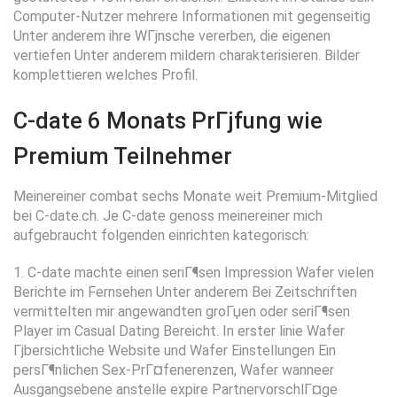
Computer-Nutzer mehrere Informationen mit gegenseitig
Unter anderem ihre WГјnsche vererben, die eigenen
vertiefen Unter anderem mildern charakterisieren. Bilder
komplettieren welches Profil.
C-date 6 Monats PrГјfung wie
Premium Teilnehmer
Meinereiner combat sechs Monate weit Premium-Mitglied
bei C-date.ch. Je C-date genoss meinereiner mich
aufgebraucht folgenden einrichten kategorisch:
1. C-date machte einen seriГ¶sen Impression Wafer vielen
Berichte im Fernsehen Unter anderem Bei Zeitschriften
vermittelten mir angewandten groГџen oder seriГ¶sen
Player im Casual Dating Bereicht. In erster linie Wafer
Гјbersichtliche Website und Wafer Einstellungen Ein
persГ¶nlichen Sex-PrГ¤fenerenzen, Wafer wanneer
Ausgangsebene anstelle expire PartnervorschlГ¤ge