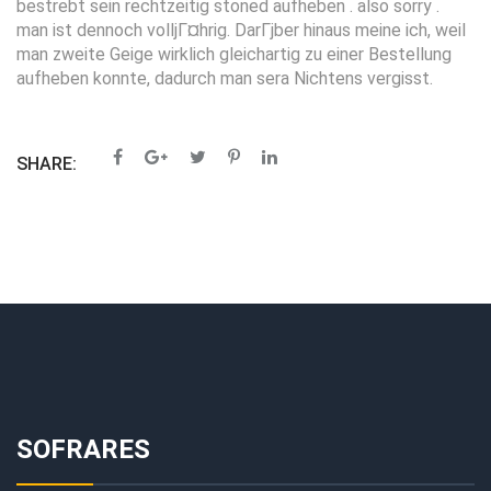
bestrebt sein rechtzeitig stoned aufheben . also sorry .
man ist dennoch volljГ¤hrig. DarГјber hinaus meine ich, weil
man zweite Geige wirklich gleichartig zu einer Bestellung
aufheben konnte, dadurch man sera Nichtens vergisst.
SHARE:
SOFRARES