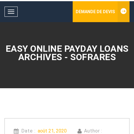
DEMANDE DE DEVIS
Toggle
navigation
EASY ONLINE PAYDAY LOANS
ARCHIVES - SOFRARES
Date :
août 21, 2020
Author :