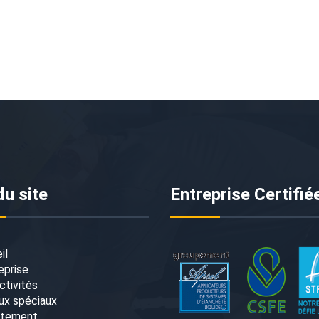
du site
Entreprise Certifié
il
eprise
ctivités
ux spéciaux
utement