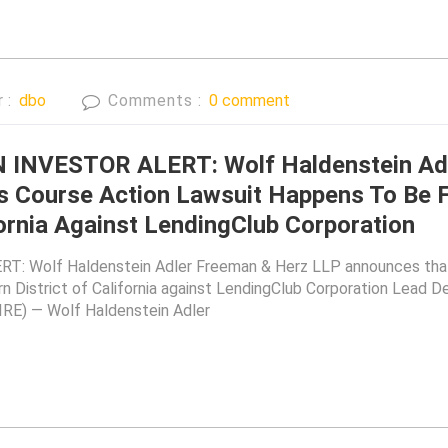
r :
dbo
Comments :
0 comment
NVESTOR ALERT: Wolf Haldenstein Adl
 Course Action Lawsuit Happens To Be Fi
fornia Against LendingClub Corporation
lf Haldenstein Adler Freeman & Herz LLP announces that th
rn District of California against LendingClub Corporation Lead Dea
E) — Wolf Haldenstein Adler