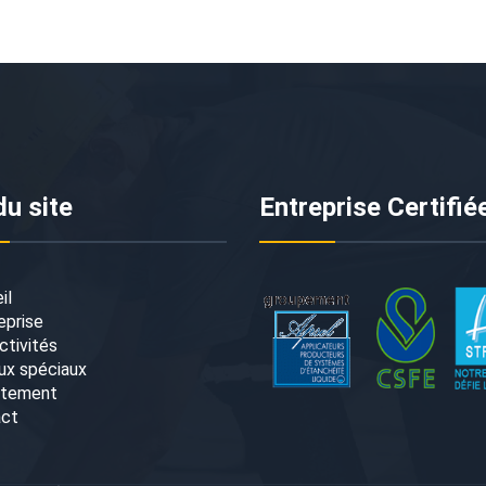
du site
Entreprise Certifié
il
eprise
ctivités
ux spéciaux
utement
act