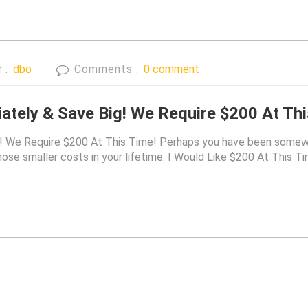
r :
dbo
Comments :
0 comment
tely & Save Big! We Require $200 At Thi
 We Require $200 At This Time! Perhaps you have been somewha
ose smaller costs in your lifetime. I Would Like $200 At This Tim