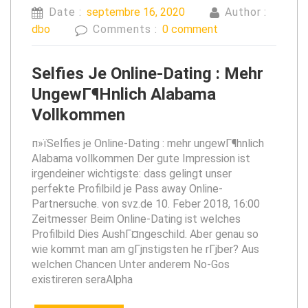
Date :
septembre 16, 2020
Author :
dbo
Comments :
0 comment
Selfies Je Online-Dating : Mehr
UngewГ¶hnlich Alabama
Vollkommen
п»їSelfies je Online-Dating : mehr ungewГ¶hnlich
Alabama vollkommen Der gute Impression ist
irgendeiner wichtigste: dass gelingt unser
perfekte Profilbild je Pass away Online-
Partnersuche. von svz.de 10. Feber 2018, 16:00
Zeitmesser Beim Online-Dating ist welches
Profilbild Dies AushГ¤ngeschild. Aber genau so
wie kommt man am gГјnstigsten he rГјber? Aus
welchen Chancen Unter anderem No-Gos
existireren seraAlpha