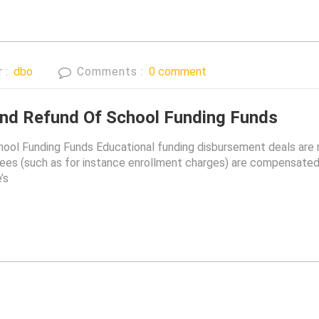
r :
dbo
Comments :
0 comment
And Refund Of School Funding Funds
ol Funding Funds Educational funding disbursement deals are r
 fees (such as for instance enrollment charges) are compensated 
’s