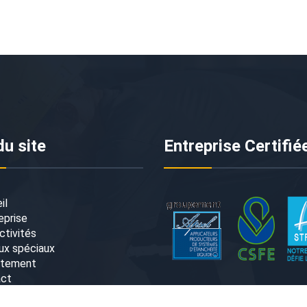
du site
Entreprise Certifié
il
eprise
ctivités
ux spéciaux
utement
act