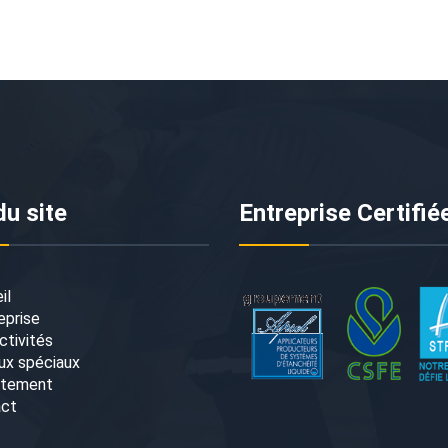
du site
Entreprise Certifié
il
eprise
ctivités
ux spéciaux
utement
act