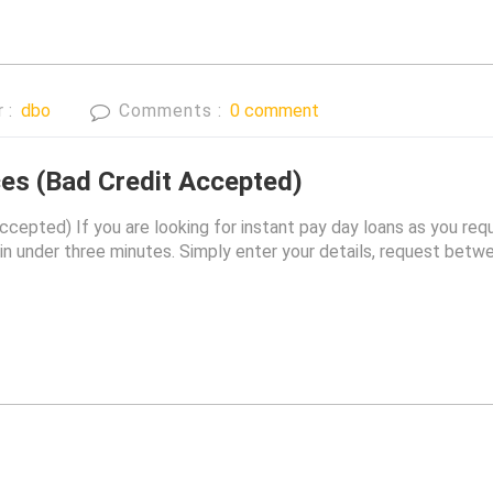
r :
dbo
Comments :
0 comment
es (Bad Credit Accepted)
epted) If you are looking for instant pay day loans as you requi
r in under three minutes. Simply enter your details, request betw