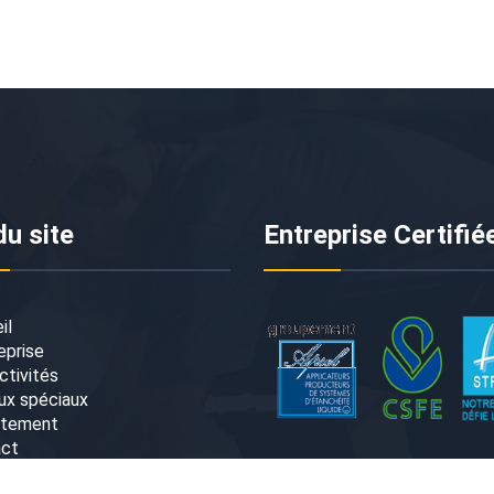
du site
Entreprise Certifié
il
eprise
ctivités
ux spéciaux
utement
act