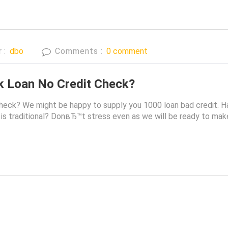
r :
dbo
Comments :
0 comment
k Loan No Credit Check?
heck? We might be happy to supply you 1000 loan bad credit. Ha
 is traditional? DonвЂ™t stress even as we will be ready to make