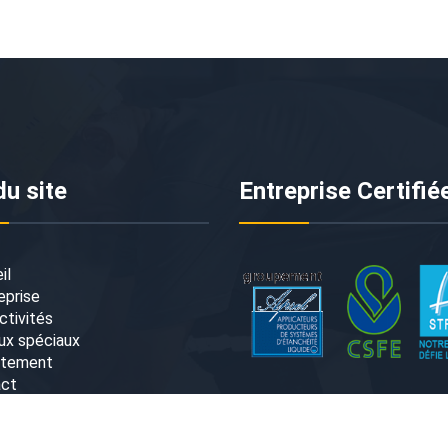
du site
Entreprise Certifié
il
eprise
ctivités
ux spéciaux
utement
act