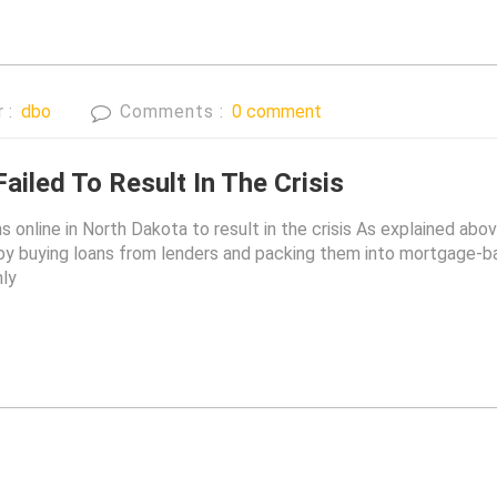
r :
dbo
Comments :
0 comment
iled To Result In The Crisis
 online in North Dakota to result in the crisis As explained ab
’s by buying loans from lenders and packing them into mortgage-
hly