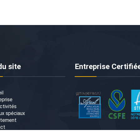
du site
Entreprise Certifié
il
eprise
ctivités
ux spéciaux
utement
act