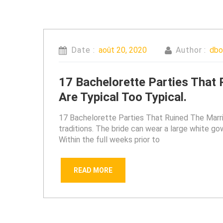
Date :
août 20, 2020
Author :
db
17 Bachelorette Parties That 
Are Typical Too Typical.
17 Bachelorette Parties That Ruined The Marriag
traditions. The bride can wear a large white go
Within the full weeks prior to
READ MORE