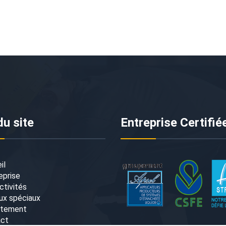
du site
Entreprise Certifié
il
eprise
ctivités
ux spéciaux
utement
act