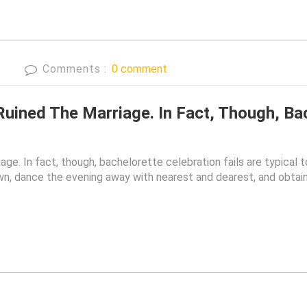
o
Comments :
0 comment
Ruined The Marriage. In Fact, Though, Bac
e. In fact, though, bachelorette celebration fails are typical t
wn, dance the evening away with nearest and dearest, and obtain