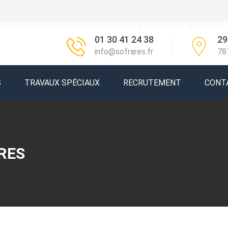
01 30 41 24 38
29
info@sofrares.fr
78
S
TRAVAUX SPÉCIAUX
RECRUTEMENT
CONT
RES