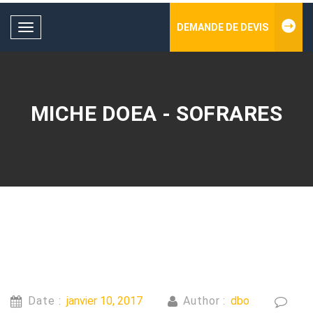
DEMANDE DE DEVIS
Toggle
navigation
MICHE DOEA - SOFRARES
Date :
janvier 10, 2017
Author :
dbo